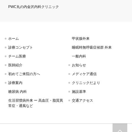
PWC丸の内金沢内科クリニック
ホーム
甲状腺外来
診療コンセプト
睡眠時無呼吸症候群 外来
チーム医療
一般内科
医師紹介
お知らせ
初めてご来院の方へ
メディケア通信
診療案内
クリニックだより
糖尿病 内科
施設基準
生活習慣病外来 ー 高血圧・脂質異
交通アクセス
常症・通風など