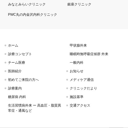
みなとみらいクリニック
銀座クリニック
PWC丸の内金沢内科クリニック
ホーム
甲状腺外来
診療コンセプト
睡眠時無呼吸症候群 外来
チーム医療
一般内科
医師紹介
お知らせ
初めてご来院の方へ
メディケア通信
診療案内
クリニックだより
糖尿病 内科
施設基準
生活習慣病外来 ー 高血圧・脂質異
交通アクセス
常症・通風など